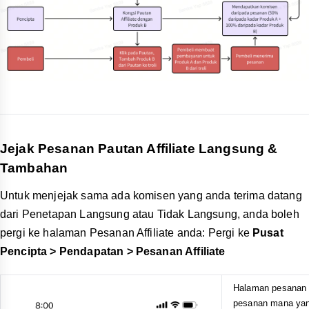
Selain butang
Salin Pautan
dalam Langkah 5, mengetik
pada saluran media sosial lain juga akan menjana Pautan
Affiliate Produk untuk terus berkongsi pada saluran pilihan
anda.
Cth. Jika anda memilih Facebook, anda akan dihalakan ke
halaman siaran status Facebook dengan pautan yang
dijana ditambahkan.
Pautan Halaman Kedai untuk