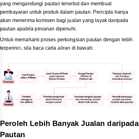
Selain butang
Salin Pautan
dalam Langkah 3, mengetik
pada saluran media sosial lain juga akan menjana Pautan
Affiliate Produk untuk terus berkongsi pada saluran pilihan
anda.
Cth. Jika anda memilih Facebook, anda akan dihalakan ke
halaman siaran status Facebook dengan pautan yang
dijana ditambahkan.