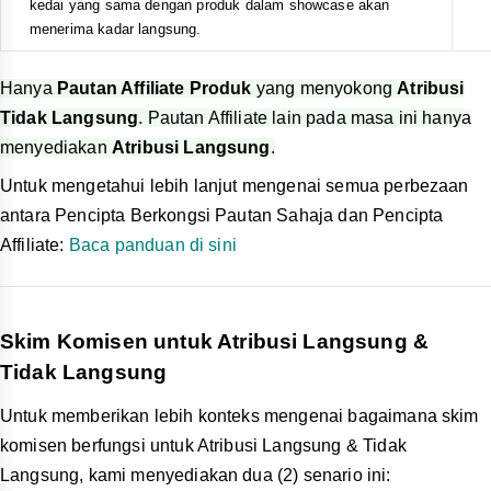
Affiliate Kempen untuk terus berkongsi pada saluran pilihan
anda.
Cth. Jika anda memilih Facebook, anda akan dihalakan ke
halaman siaran status Facebook dengan pautan yang
dijana ditambahkan.
Pautan Pameran untuk Perkongsian
Untuk Pencipta Affiliate, anda juga boleh menjana pautan
affiliate yang menghala ke pameran akaun anda. Hal ini
bermakna anda boleh memperoleh komisen